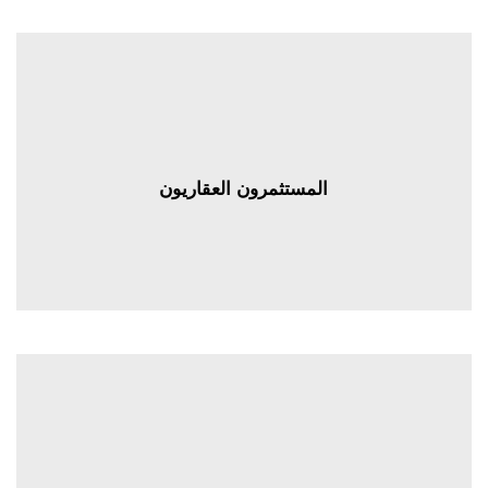
المستثمرون العقاريون
المستثمرون العقاريون
بالنسبة لحرفاء القطاع الخاص نحن نقدم للمقيمين في الخارج مشاريعا