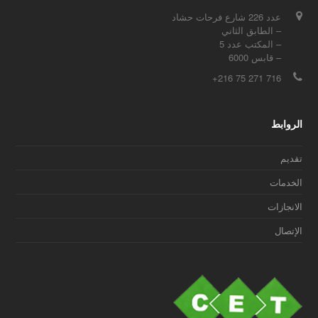
عدد 226 شارع فرحات حشاد
– الطابق الثاني
– المكتب عدد 5
– قابس 6000
716 271 75 216+
الروابط
تقديم
الخدمات
الانجازات
الإتصال