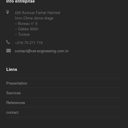
Info entreprise
226 Avenue Farhat Hached
Imm.Chine 2ème étage
– Bureau n° 5
– Gabès 6000
– Tunisie
+216 75 271 716
contact@cet-engineering.com.tn
Liens
Presentation
Services
References
contact