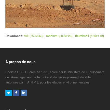
Downloads
:
full (750x563)
|
medium (300x225)
|
thumbnail (150x113)
À propos de nous
Société S A R L crée en 1991, agrée par le Ministère de l’Equipement
de l’Aménagement de territoire et du développement durable,
autorisée par l’ A N P E pour les études environnementales.
Twitter
Facebook
LinkedIn