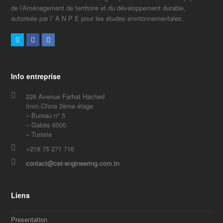
de l’Aménagement de territoire et du développement durable,
autorisée par l’ A N P E pour les études environnementales.
Twitter
Facebook
LinkedIn
Info entreprise
226 Avenue Farhat Hached
Imm.Chine 2ème étage
– Bureau n° 5
– Gabès 6000
– Tunisie
+216 75 271 716
contact@cet-engineering.com.tn
Liens
Presentation