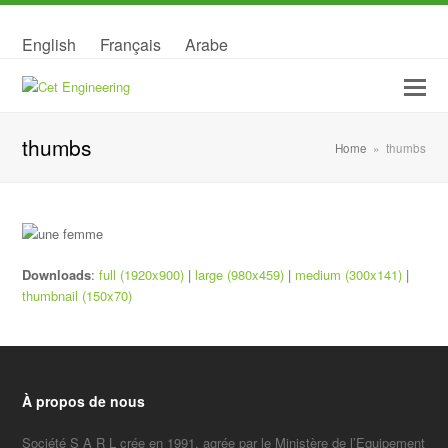
English
Français
Arabe
thumbs
Home
»
thumbs
Downloads
:
full (1920x900)
|
large (980x459)
|
medium (300x141)
|
thumbnail (150x70)
À propos de nous
Société S A R L crée en 1991, agrée par le Ministère de l’Equipement