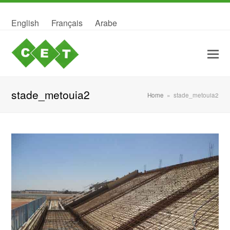
English
Français
Arabe
stade_metouia2
Home
»
stade_metouia2