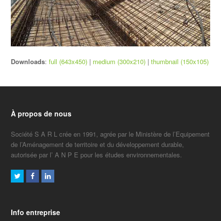
Downloads
:
full (643x450)
|
medium (300x210)
|
thumbnail (150x105)
À propos de nous
Société S A R L crée en 1991, agrée par le Ministère de l’Equipement
de l’Aménagement de territoire et du développement durable,
autorisée par l’ A N P E pour les études environnementales.
Twitter
Facebook
LinkedIn
Info entreprise