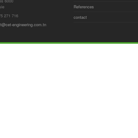
ès 6000
sie
References
75 271 716
contact
t@cet-engineering.com.tn