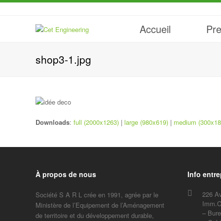
Accueil
Pre
shop3-1.jpg
Downloads
:
full (2000x1263)
|
large (980x619)
|
medium (300x18
À propos de nous
Info entre
226 A
Société S A R L crée en 1991, agrée par le
Imm.C
Ministère de l’Equipement de l’Aménagement
– Bure
de territoire et du développement durable,