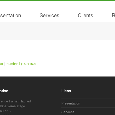
sentation
Services
Clients
R
9)
|
thumbnail (150x150)
prise
Liens
venue Farhat Hached
Presentation
hine 2ème étage
au n° 5
Services