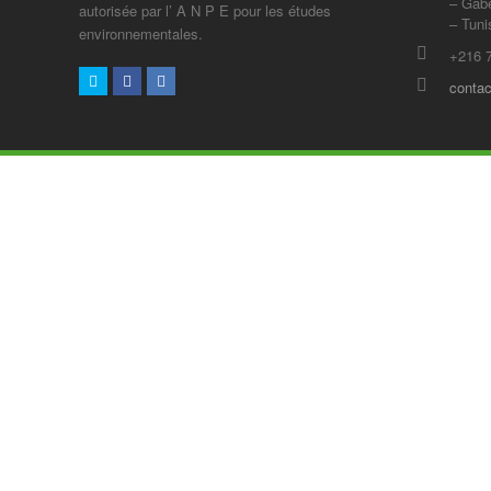
– Gab
autorisée par l’ A N P E pour les études
– Tuni
environnementales.
+216 
Twitter
Facebook
LinkedIn
contac