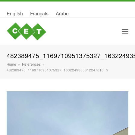
English
Français
Arabe
482389475_1169710951375327_16322493
Home
»
References
»
482389475_1169710951375327_1632249355812247010_n