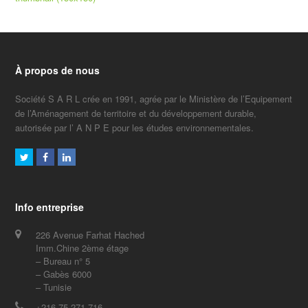
À propos de nous
Société S A R L crée en 1991, agrée par le Ministère de l’Equipement
de l’Aménagement de territoire et du développement durable,
autorisée par l’ A N P E pour les études environnementales.
Twitter
Facebook
LinkedIn
Info entreprise
226 Avenue Farhat Hached
Imm.Chine 2ème étage
– Bureau n° 5
– Gabès 6000
– Tunisie
+216 75 271 716