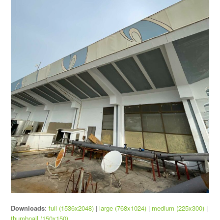
Downloads
:
full (1536x2048)
|
large (768x1024)
|
medium (225x300)
|
thumbnail (150x150)