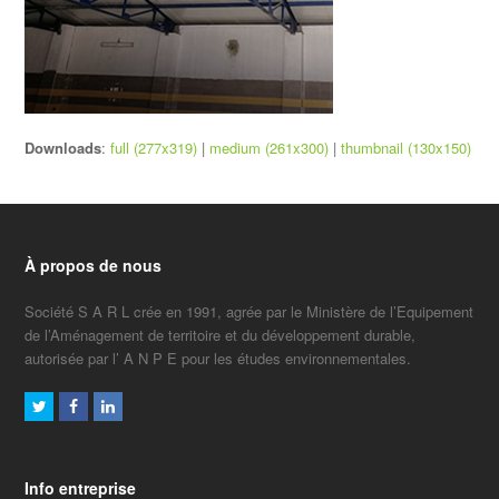
Downloads
:
full (277x319)
|
medium (261x300)
|
thumbnail (130x150)
À propos de nous
Société S A R L crée en 1991, agrée par le Ministère de l’Equipement
de l’Aménagement de territoire et du développement durable,
autorisée par l’ A N P E pour les études environnementales.
Twitter
Facebook
LinkedIn
Info entreprise