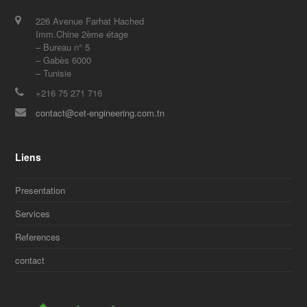
226 Avenue Farhat Hached
Imm.Chine 2ème étage
– Bureau n° 5
– Gabès 6000
– Tunisie
+216 75 271 716
contact@cet-engineering.com.tn
Liens
Presentation
Services
References
contact