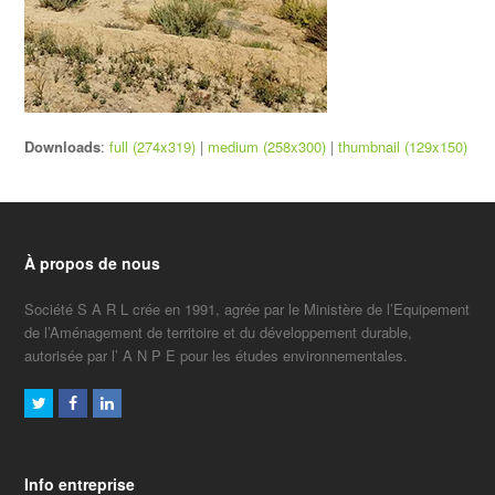
Downloads
:
full (274x319)
|
medium (258x300)
|
thumbnail (129x150)
À propos de nous
Société S A R L crée en 1991, agrée par le Ministère de l’Equipement
de l’Aménagement de territoire et du développement durable,
autorisée par l’ A N P E pour les études environnementales.
Twitter
Facebook
LinkedIn
Info entreprise