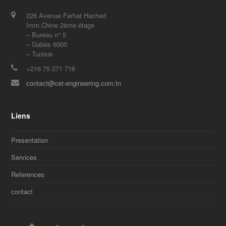
226 Avenue Farhat Hached
Imm.Chine 2ème étage
– Bureau n° 5
– Gabès 6000
– Tunisie
+216 75 271 716
contact@cet-engineering.com.tn
Liens
Presentation
Services
References
contact