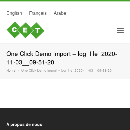
English
Français
Arabe
One Click Demo Import – log_file_2020-
11-03__09-51-20
Home
»
One Click Demo Import – log_file_2020-11-03__09-51-20
À propos de nous