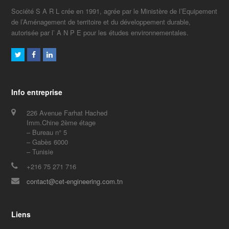
Société S A R L crée en 1991, agrée par le Ministère de l’Equipement
de l’Aménagement de territoire et du développement durable,
autorisée par l’ A N P E pour les études environnementales.
Twitter
Facebook
LinkedIn
Info entreprise
226 Avenue Farhat Hached
Imm.Chine 2ème étage
– Bureau n° 5
– Gabès 6000
– Tunisie
+216 75 271 716
contact@cet-engineering.com.tn
Liens