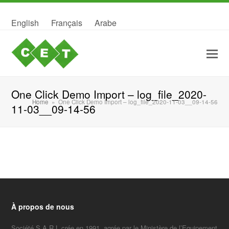
English
Français
Arabe
One Click Demo Import – log_file_2020-
Home
»
One Click Demo Import – log_file_2020-11-03__09-14-56
11-03__09-14-56
À propos de nous
Société S A R L crée en 1991, agrée par le Ministère de l’Equipement