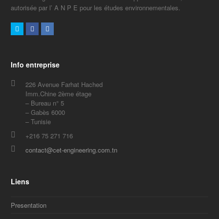
autorisée par l’ A N P E pour les études environnementales.
Twitter
Facebook
LinkedIn
Info entreprise
226 Avenue Farhat Hached
Imm.Chine 2ème étage
– Bureau n° 5
– Gabès 6000
– Tunisie
+216 75 271 716
contact@cet-engineering.com.tn
Liens
Presentation