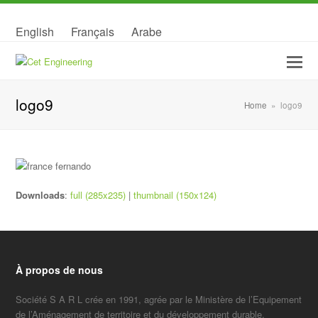
English
Français
Arabe
logo9
Home
»
logo9
Downloads
:
full (285x235)
|
thumbnail (150x124)
À propos de nous
Société S A R L crée en 1991, agrée par le Ministère de l’Equipement
de l’Aménagement de territoire et du développement durable,