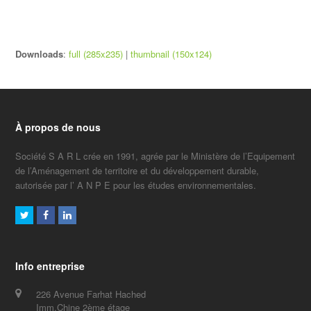
Downloads
:
full (285x235)
|
thumbnail (150x124)
À propos de nous
Société S A R L crée en 1991, agrée par le Ministère de l’Equipement
de l’Aménagement de territoire et du développement durable,
autorisée par l’ A N P E pour les études environnementales.
Twitter
Facebook
LinkedIn
Info entreprise
226 Avenue Farhat Hached
Imm.Chine 2ème étage