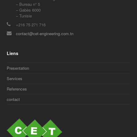
– Bureau n° 5
– Gabès 6000
– Tunisie
+216 75 271 716
contact@cet-engineering.com.tn
Liens
Presentation
Services
References
contact