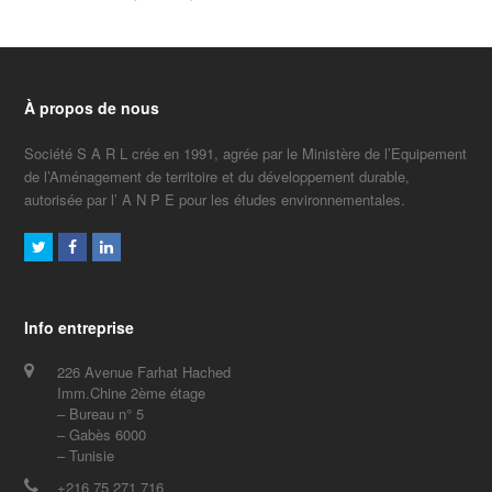
À propos de nous
Société S A R L crée en 1991, agrée par le Ministère de l’Equipement
de l’Aménagement de territoire et du développement durable,
autorisée par l’ A N P E pour les études environnementales.
Twitter
Facebook
LinkedIn
Info entreprise
226 Avenue Farhat Hached
Imm.Chine 2ème étage
– Bureau n° 5
– Gabès 6000
– Tunisie
+216 75 271 716