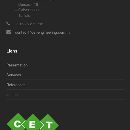
– Bureau n° 5
– Gabès 6000
– Tunisie
+216 75 271 716
contact@cet-engineering.com.tn
Liens
Presentation
Services
References
contact