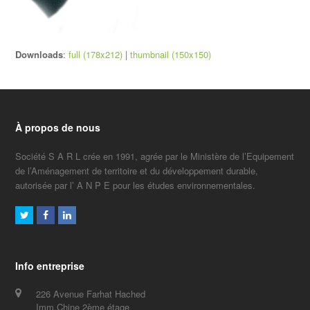
Downloads
:
full (178x212)
|
thumbnail (150x150)
À propos de nous
Société S A R L crée en 1991, agrée par le Ministère de l’Equipement
de l’Aménagement de territoire et du développement durable,
autorisée par l’ A N P E pour les études environnementales.
Twitter
Facebook
LinkedIn
Info entreprise
226 Avenue Farhat Hached
Imm.Chine 2ème étage