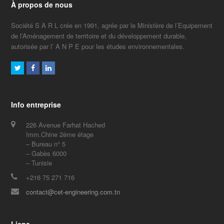
À propos de nous
Société S A R L crée en 1991, agrée par le Ministère de l’Equipement
de l’Aménagement de territoire et du développement durable,
autorisée par l’ A N P E pour les études environnementales.
Twitter
Facebook
LinkedIn
Info entreprise
226 Avenue Farhat Hached
Imm.Chine 2ème étage
– Bureau n° 5
– Gabès 6000
– Tunisie
+216 75 271 716
contact@cet-engineering.com.tn
Liens