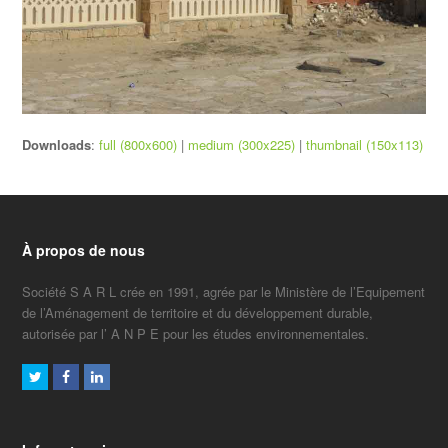
Downloads
:
full (800x600)
|
medium (300x225)
|
thumbnail (150x113)
À propos de nous
Société S A R L crée en 1991, agrée par le Ministère de l’Equipement
de l’Aménagement de territoire et du développement durable,
autorisée par l’ A N P E pour les études environnementales.
Twitter
Facebook
LinkedIn