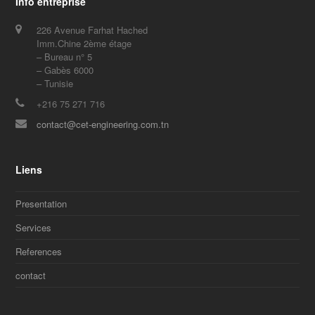
Info entreprise
226 Avenue Farhat Hached
Imm.Chine 2ème étage
– Bureau n° 5
– Gabès 6000
– Tunisie
+216 75 271 716
contact@cet-engineering.com.tn
Liens
Presentation
Services
References
contact