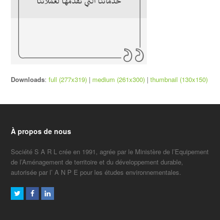
Downloads
:
full (277x319)
|
medium (261x300)
|
thumbnail (130x150)
À propos de nous
Société S A R L crée en 1991, agrée par le Ministère de l’Equipement
de l’Aménagement de territoire et du développement durable,
autorisée par l’ A N P E pour les études environnementales.
Twitter
Facebook
LinkedIn