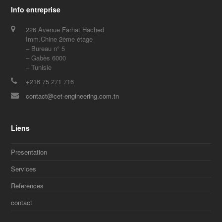
Info entreprise
226 Avenue Farhat Hached
Imm.Chine 2ème étage
– Bureau n° 5
– Gabès 6000
– Tunisie
+216 75 271 716
contact@cet-engineering.com.tn
Liens
Presentation
Services
References
contact