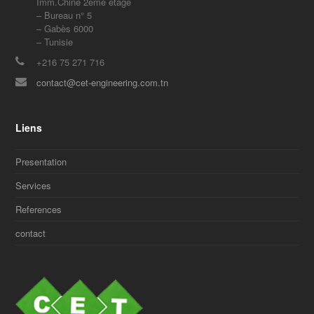
Imm.Chine 2ème étage
– Bureau n° 5
– Gabès 6000
– Tunisie
+216 75 271 716
contact@cet-engineering.com.tn
Liens
Presentation
Services
References
contact