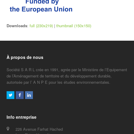
Downloads
:
full (230x219)
|
thumbnail (150x150)
À propos de nous
Société S A R L crée en 1991, agrée par le Ministère de l’Equipement
de l’Aménagement de territoire et du développement durable,
autorisée par l’ A N P E pour les études environnementales.
Twitter
Facebook
LinkedIn
Info entreprise
226 Avenue Farhat Hached